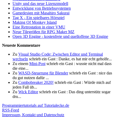
Unity und das neue Lizenzmodell
Entwicklung von Betriebssystemen
Gamedesign mit Masahiro Sakurai
Tag X - Ein spielbares Hörspiel
Making Of Monkey Island
Eine Retrostation in einer VMU
Neue Tilegrößen für RPG Maker MZ
Open 3D Engine - kostenfreie und quelloffene 3D Engine
Neueste Kommentare
Zu
Visual Studio Code: Zwischen Editor und Terminal
wechseln
schrieb ein Gast : Danke, es hat mir echt geholfe...
Zu einem
Mini-Post
schrieb ein Gast : wusste nicht mal dass
die eine...
Zu
WASD-Steuerung für Blender
schrieb ein Gast : nice das
du gut nutzen dafür ...
Zu
Combobreaker 2020!
schrieb ein Gast : Würde mich auf
jeden Fall üb...
Zu
Wick Editor
schrieb ein Gast : Das ding unterstütz sogar
dru...
Programmiertutorials auf Tutorialecke.de
RSS-Feed
Impressum, Kontakt und Datenschutz