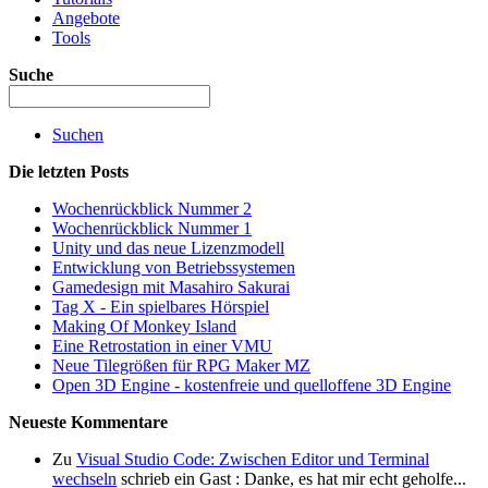
Angebote
Tools
Suche
Suchen
Die letzten Posts
Wochenrückblick Nummer 2
Wochenrückblick Nummer 1
Unity und das neue Lizenzmodell
Entwicklung von Betriebssystemen
Gamedesign mit Masahiro Sakurai
Tag X - Ein spielbares Hörspiel
Making Of Monkey Island
Eine Retrostation in einer VMU
Neue Tilegrößen für RPG Maker MZ
Open 3D Engine - kostenfreie und quelloffene 3D Engine
Neueste Kommentare
Zu
Visual Studio Code: Zwischen Editor und Terminal
wechseln
schrieb ein Gast : Danke, es hat mir echt geholfe...