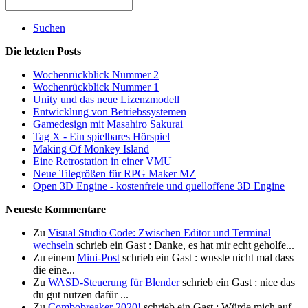
Suchen
Die letzten Posts
Wochenrückblick Nummer 2
Wochenrückblick Nummer 1
Unity und das neue Lizenzmodell
Entwicklung von Betriebssystemen
Gamedesign mit Masahiro Sakurai
Tag X - Ein spielbares Hörspiel
Making Of Monkey Island
Eine Retrostation in einer VMU
Neue Tilegrößen für RPG Maker MZ
Open 3D Engine - kostenfreie und quelloffene 3D Engine
Neueste Kommentare
Zu
Visual Studio Code: Zwischen Editor und Terminal
wechseln
schrieb ein Gast : Danke, es hat mir echt geholfe...
Zu einem
Mini-Post
schrieb ein Gast : wusste nicht mal dass
die eine...
Zu
WASD-Steuerung für Blender
schrieb ein Gast : nice das
du gut nutzen dafür ...
Zu
Combobreaker 2020!
schrieb ein Gast : Würde mich auf