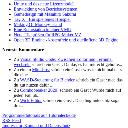
Unity und das neue Lizenzmodell
Entwicklung von Betriebssystemen
Gamedesign mit Masahiro Sakurai
Tag X - Ein spielbares Hörspiel
Making Of Monkey Island
Eine Retrostation in einer VMU
Neue Tilegrößen für RPG Maker MZ
Open 3D Engine - kostenfreie und quelloffene 3D Engine
Neueste Kommentare
Zu
Visual Studio Code: Zwischen Editor und Terminal
wechseln
schrieb ein Gast : Danke, es hat mir echt geholfe...
Zu einem
Mini-Post
schrieb ein Gast : wusste nicht mal dass
die eine...
Zu
WASD-Steuerung für Blender
schrieb ein Gast : nice das
du gut nutzen dafür ...
Zu
Combobreaker 2020!
schrieb ein Gast : Würde mich auf
jeden Fall üb...
Zu
Wick Editor
schrieb ein Gast : Das ding unterstütz sogar
dru...
Programmiertutorials auf Tutorialecke.de
RSS-Feed
Impressum, Kontakt und Datenschutz