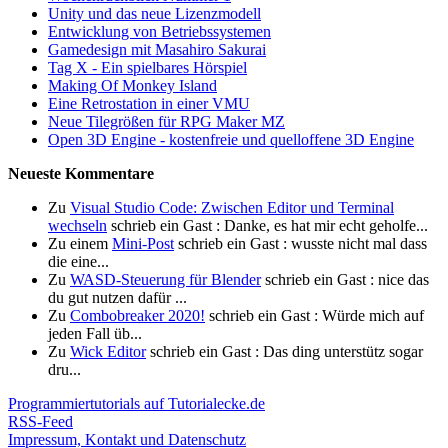
Unity und das neue Lizenzmodell
Entwicklung von Betriebssystemen
Gamedesign mit Masahiro Sakurai
Tag X - Ein spielbares Hörspiel
Making Of Monkey Island
Eine Retrostation in einer VMU
Neue Tilegrößen für RPG Maker MZ
Open 3D Engine - kostenfreie und quelloffene 3D Engine
Neueste Kommentare
Zu
Visual Studio Code: Zwischen Editor und Terminal
wechseln
schrieb ein Gast : Danke, es hat mir echt geholfe...
Zu einem
Mini-Post
schrieb ein Gast : wusste nicht mal dass
die eine...
Zu
WASD-Steuerung für Blender
schrieb ein Gast : nice das
du gut nutzen dafür ...
Zu
Combobreaker 2020!
schrieb ein Gast : Würde mich auf
jeden Fall üb...
Zu
Wick Editor
schrieb ein Gast : Das ding unterstütz sogar
dru...
Programmiertutorials auf Tutorialecke.de
RSS-Feed
Impressum, Kontakt und Datenschutz